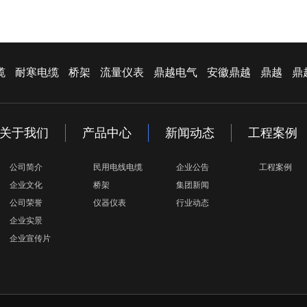
缆
耐寒电缆
桥架
流量仪表
鼎越电气
安徽鼎越
鼎越
鼎
关于我们
产品中心
新闻动态
工程案例
公司简介
民用电线电缆
企业公告
工程案例
企业文化
桥架
集团新闻
公司荣誉
仪器仪表
行业动态
企业实景
企业宣传片