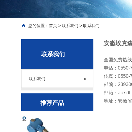
您的位置：
首页
>
联系我们
>
联系我们
安徽埃克
联系我们
全国免费热线： 
电话：0550-76
传真：0550-7
联系我们
邮编：23930
邮箱：aicsdL
地址：安徽省
推荐产品